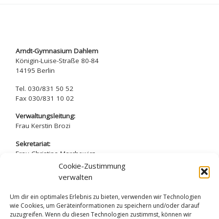
Arndt-Gymnasium Dahlem
Königin-Luise-Straße 80-84
14195 Berlin
Tel. 030/831 50 52
Fax 030/831 10 02
Verwaltungsleitung:
Frau Kerstin Brozi
Sekretariat:
Frau Christina Marchewicz
Frau Nadine Simros
Cookie-Zustimmung
verwalten
sekretariat@arndt-gymnasium.de
Um dir ein optimales Erlebnis zu bieten, verwenden wir Technologien
wie Cookies, um Geräteinformationen zu speichern und/oder darauf
zuzugreifen. Wenn du diesen Technologien zustimmst, können wir