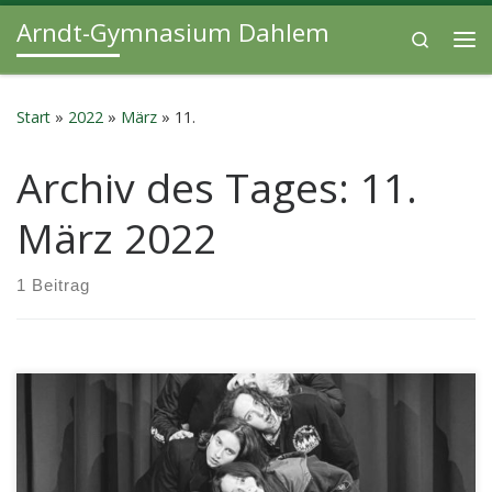
Arndt-Gymnasium Dahlem
Zum Inhalt springen
Search
Me
Start
»
2022
»
März
»
11.
Archiv des Tages:
11.
März 2022
1 Beitrag