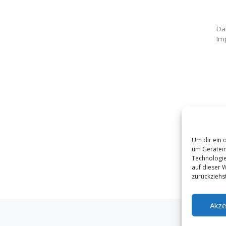
Da
Im
Um dir ein 
um Gerätein
Technologie
auf dieser 
zurückziehs
Akze