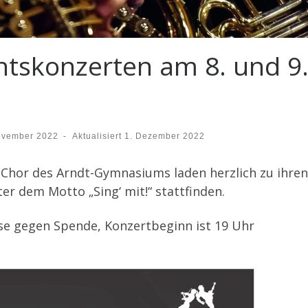
tskonzerten am 8. und 9.1
ovember 2022
-
Aktualisiert
1. Dezember 2022
 Chor des Arndt-Gymnasiums laden herzlich zu ihren 
ter dem Motto „Sing‘ mit!“ stattfinden.
se gegen Spende, Konzertbeginn ist 19 Uhr