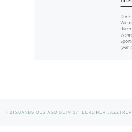
Illu
Die F
Winter
durch
Währe
Sport
(wähl
Beitragsnavigation
Vorheriger Beitrag