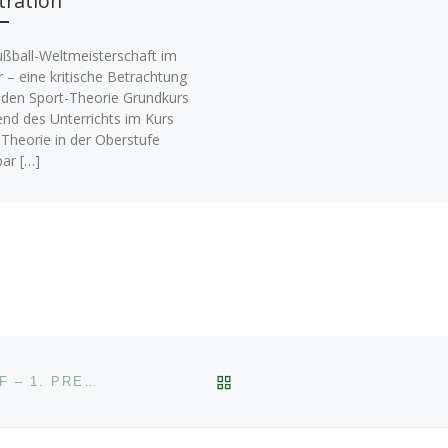
stration
ußball-Weltmeisterschaft im
 – eine kritische Betrachtung
 den Sport-Theorie Grundkurs
nd des Unterrichts im Kurs
-Theorie in der Oberstufe
bar […]
ZURÜCK ZUR BEITRAGSL
BIGBANDS DES AGD BEIM 37. BERLINER JAZZTREFF – 1. PREIS FÜR UBB