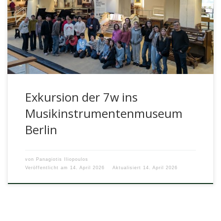
Am 20. Februar besuchte die Klasse 7w das
Musikinstrumentenmuseum in Berlin. Die folgenden
Eindrücke schildern Luise und Pauline: „Die Exkursion […]
Exkursion der 7w ins
Musikinstrumentenmuseum
Berlin
von
Panagiotis Iliopoulos
Veröffentlicht am
14. April 2026
Aktualisiert
14. April 2026