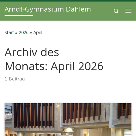
Arndt-Gymnasium Dahlem
Zum Inhalt springen
Search
Me
Start
»
2026
»
April
Archiv des
Monats:
April 2026
1 Beitrag