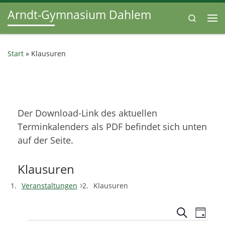
Arndt-Gymnasium Dahlem
Zum Inhalt springen
Search
Me
Start
»
Klausuren
Der Download-Link des aktuellen
Terminkalenders als PDF befindet sich unten
auf der Seite.
Klausuren
Veranstaltungen
Klausuren
V
V
S
T
u