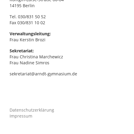
e
14195 Berlin
n
Tel. 030/831 50 52
Fax 030/831 10 02
,
Verwaltungsleitung:
Frau Kerstin Brozi
N
Sekretariat:
a
Frau Christina Marchewicz
Frau Nadine Simros
v
sekretariat@arndt-gymnasium.de
i
g
Datenschutzerklärung
a
Impressum
t