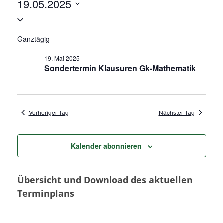
Veranstaltungen
19.05.2025
e
a
e
c
g
D
h
r
r
e
a
a
Ganztägig
t
a
n
19. Mai 2025
u
Sondertermin Klausuren Gk-Mathematik
m
s
n
w
t
s
ä
a
h
Vorheriger Tag
Nächster Tag
t
l
l
e
a
t
Kalender abonnieren
n
u
.
l
Übersicht und Download des aktuellen
n
t
Terminplans
g
u
A